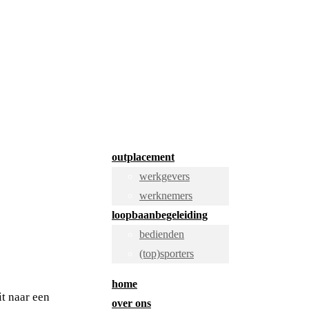
outplacement
werkgevers
werknemers
loopbaanbegeleiding
bedienden
(top)sporters
home
t naar een
over ons