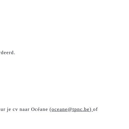
rdeerd.
uur je cv naar Océane (
oceane@tpnc.be
)
of