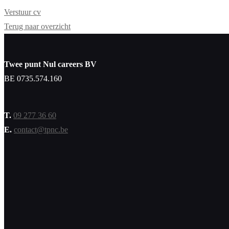
Verstuur cv
Terug naar overzicht
Twee punt Nul careers BV
BE 0735.574.160
T.
09 277 36 60
E.
contact@tpnc.be